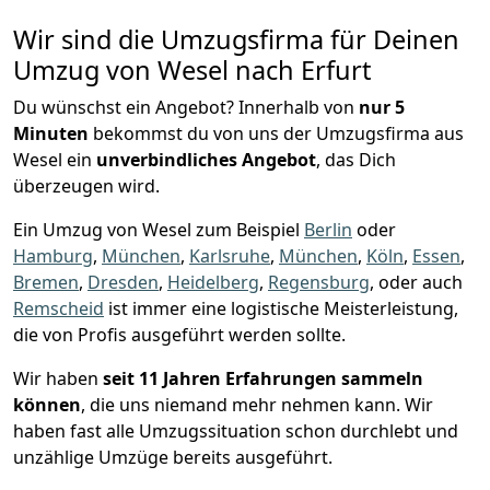
Wir sind die Umzugsfirma für Deinen
Umzug von Wesel nach Erfurt
Du wünschst ein Angebot? Innerhalb von
nur 5
Minuten
bekommst du von uns der Umzugsfirma aus
Wesel ein
unverbindliches Angebot
, das Dich
überzeugen wird.
Ein Umzug von Wesel zum Beispiel
Berlin
oder
Hamburg
,
München
,
Karlsruhe
,
München
,
Köln
,
Essen
,
Bremen
,
Dresden
,
Heidelberg
,
Regensburg
, oder auch
Remscheid
ist immer eine logistische Meisterleistung,
die von Profis ausgeführt werden sollte.
Wir haben
seit
11 Jahren Erfahrungen sammeln
können
, die uns niemand mehr nehmen kann. Wir
haben fast alle Umzugssituation schon durchlebt und
unzählige Umzüge bereits ausgeführt.