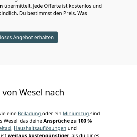
en
übermittelt. Jede Offerte ist kostenlos und
indlich. Du bestimmst den Preis. Was
loses Angebot erhalten
g von
Wesel nach
ie eine
Beiladung
oder ein
Miniumzug
sind
s Wesel, das deine
Ansprüche zu 100 %
ltaxi
,
Haushaltsauflösungen
und
 ist
weitaus kostengünstiger
, als du dir es