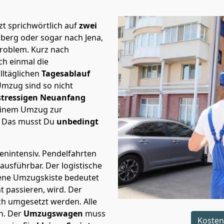
t sprichwörtlich auf
zwei
nberg oder sogar nach Jena,
Problem.
Kurz nach
h einmal die
lltäglichen
Tagesablauf
Umzug sind so nicht
stressigen Neuanfang
 einem Umzug zur
. Das musst Du
unbedingt
tenintensiv. Pendelfahrten
 ausführbar.
Der logistische
sene Umzugskiste bedeutet
ht passieren, wird.
Der
ch umgesetzt werden. Alle
n. Der
Umzugswagen
muss
Kosten