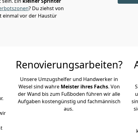
sein. Ein
kleiner Sprinter
erbotszonen
? Du ziehst von
 einmal vor der Haustür
Renovierungsarbeiten?
Unsere Umzugshelfer und Handwerker in
Wesel sind wahre
Meister ihres Fachs
. Von
S
der Wand bis zum Fußboden führen wir alle
u
r.
Aufgaben kostengünstig und fachmännisch
si
aus.
s
wir
st