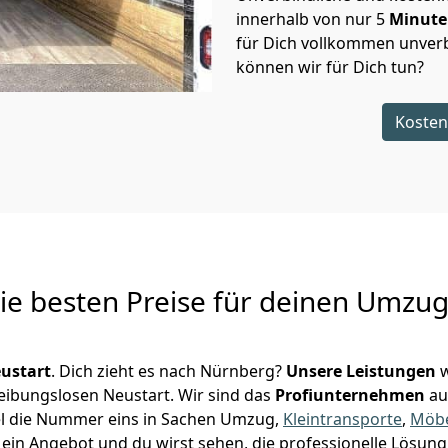
innerhalb von nur
5
Minut
für Dich vollkommen unverb
können wir für Dich tun?
Kosten
Die besten Preise für deinen Umzu
ustart
. Dich zieht es nach Nürnberg?
Unsere Leistungen
w
reibungslosen Neustart.
Wir sind das
Profiunternehmen
au
esel die Nummer eins in Sachen Umzug,
Kleintransporte
,
Möbe
ein Angebot und du wirst sehen, die professionelle Lösung