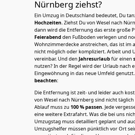
Nürnberg
ziehst?
Ein Umzug in Deutschland bedeutet, Du tanz
Hochzeiten
. Ziehst Du von Wesel nach Nür
dann wird die Entfernung das erste große 
Feierabend
den Fußboden verlegen und noc
Wohnzimmerdecke anstreichen, das ist im a
nicht möglich oder kompliziert.
Arbeit und 
vereinbar. Und den
Jahresurlaub
für einen
nutzen? In der Regel wird der Urlaub nach
Eingewöhnung in das neue Umfeld genutzt
beachten
:
Die Entfernung ist zeit- und leider auch kos
von Wesel nach Nürnberg sind nicht täglich
Ablauf muss zu
100 % passen
. Jede verges
eine weitere Extrafahrt. Was die bei uns nic
Umzugstag muss detailliert geplant und au
Umzugshelfer müssen pünktlich vor Ort sei