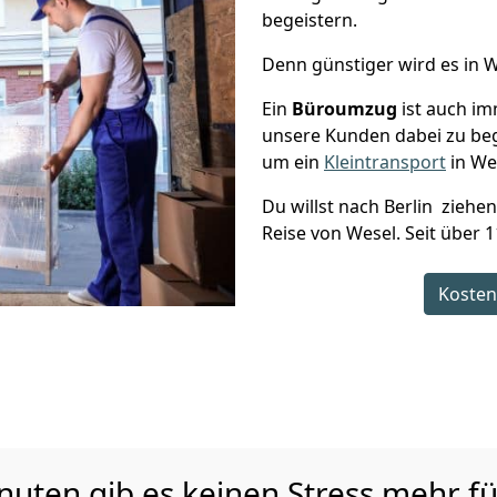
begeistern.
Denn günstiger wird es in W
Ein
Büroumzug
ist auch im
unsere Kunden dabei zu be
um ein
Kleintransport
in Wes
Du willst nach Berlin ziehe
Reise von Wesel. Seit über 
Kosten
uten gib es keinen Stress mehr fü