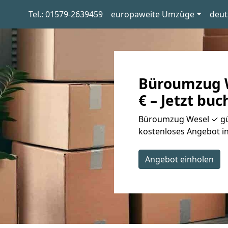
Tel.: 01579-2639459
europaweite Umzüge
deut
Büroumzug W
€ – Jetzt buc
Büroumzug Wesel ✓ gün
kostenloses Angebot in
Angebot einholen