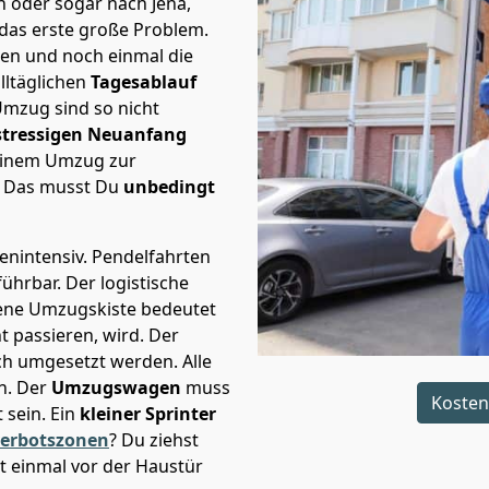
n oder sogar nach Jena,
 das erste große Problem.
en und noch einmal die
lltäglichen
Tagesablauf
Umzug sind so nicht
stressigen Neuanfang
 einem Umzug zur
. Das musst Du
unbedingt
tenintensiv. Pendelfahrten
führbar.
Der logistische
sene Umzugskiste bedeutet
ht passieren, wird.
Der
ch umgesetzt werden. Alle
n. Der
Umzugswagen
muss
Kosten
sein. Ein
kleiner Sprinter
verbotszonen
? Du ziehst
t einmal vor der Haustür