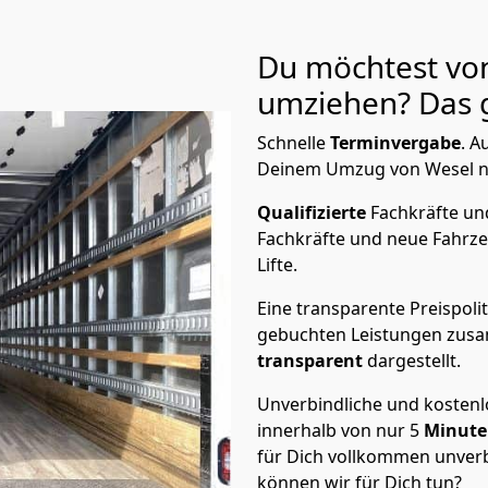
Du möchtest vo
umziehen? Das g
Schnelle
Terminvergabe
.
Au
Deinem Umzug von Wesel nac
Qualifizierte
Fachkräfte u
Fachkräfte und neue Fahrze
Lifte.
Eine transparente Preispolit
gebuchten Leistungen zusam
transparent
dargestellt.
Unverbindliche und kosten
innerhalb von nur
5
Minut
für Dich vollkommen unverb
können wir für Dich tun?