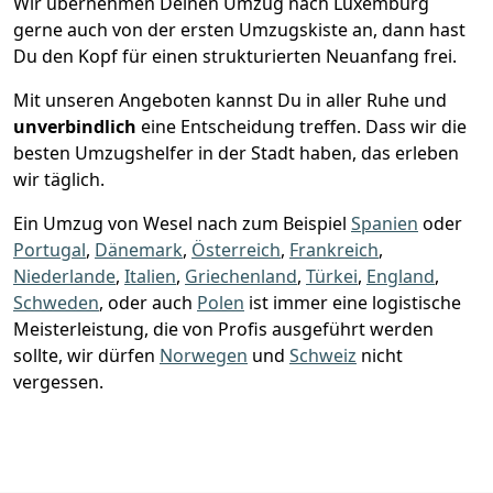
Wir übernehmen Deinen Umzug nach Luxemburg
gerne auch von der ersten Umzugskiste an, dann hast
Du den Kopf für einen strukturierten Neuanfang frei.
Mit unseren Angeboten kannst Du in aller Ruhe und
unverbindlich
eine Entscheidung treffen. Dass wir die
besten Umzugshelfer in der Stadt haben, das erleben
wir täglich.
Ein Umzug von Wesel nach zum Beispiel
Spanien
oder
Portugal
,
Dänemark
,
Österreich
,
Frankreich
,
Niederlande
,
Italien
,
Griechenland
,
Türkei
,
England
,
Schweden
, oder auch
Polen
ist immer eine logistische
Meisterleistung, die von Profis ausgeführt werden
sollte, wir dürfen
Norwegen
und
Schweiz
nicht
vergessen.