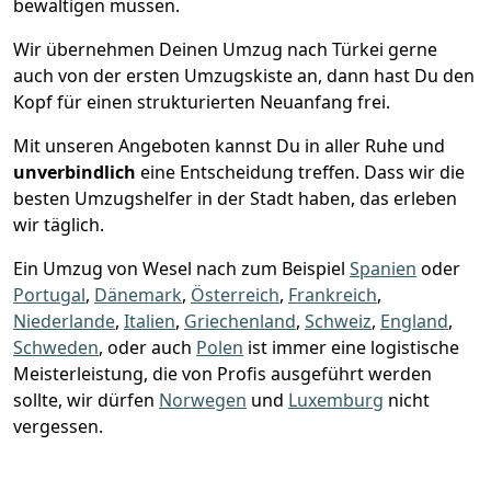
bewältigen müssen.
Wir übernehmen Deinen Umzug nach Türkei gerne
auch von der ersten Umzugskiste an, dann hast Du den
Kopf für einen strukturierten Neuanfang frei.
Mit unseren Angeboten kannst Du in aller Ruhe und
unverbindlich
eine Entscheidung treffen. Dass wir die
besten Umzugshelfer in der Stadt haben, das erleben
wir täglich.
Ein Umzug von Wesel nach zum Beispiel
Spanien
oder
Portugal
,
Dänemark
,
Österreich
,
Frankreich
,
Niederlande
,
Italien
,
Griechenland
,
Schweiz
,
England
,
Schweden
, oder auch
Polen
ist immer eine logistische
Meisterleistung, die von Profis ausgeführt werden
sollte, wir dürfen
Norwegen
und
Luxemburg
nicht
vergessen.