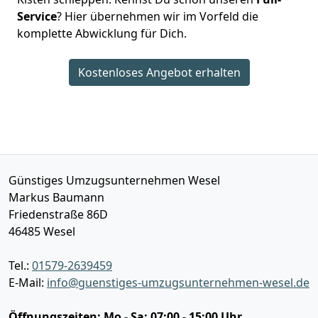
Service
? Hier übernehmen wir im Vorfeld die
komplette Abwicklung für Dich.
Kostenloses Angebot erhalten
Günstiges Umzugsunternehmen Wesel
Markus Baumann
Friedenstraße 86D
46485
Wesel
Tel.:
01579-2639459
E-Mail:
info@guenstiges-umzugsunternehmen-wesel.de
Öffnungszeiten:
Mo - Sa: 07:00 - 15:00 Uhr