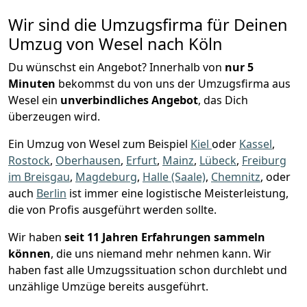
Wir sind die Umzugsfirma für Deinen
Umzug von Wesel nach Köln
Du wünschst ein Angebot? Innerhalb von
nur 5
Minuten
bekommst du von uns der Umzugsfirma aus
Wesel ein
unverbindliches Angebot
, das Dich
überzeugen wird.
Ein Umzug von Wesel zum Beispiel
Kiel
oder
Kassel
,
Rostock
,
Oberhausen
,
Erfurt
,
Mainz
,
Lübeck
,
Freiburg
im Breisgau
,
Magdeburg
,
Halle (Saale)
,
Chemnitz
, oder
auch
Berlin
ist immer eine logistische Meisterleistung,
die von Profis ausgeführt werden sollte.
Wir haben
seit
11 Jahren Erfahrungen sammeln
können
, die uns niemand mehr nehmen kann. Wir
haben fast alle Umzugssituation schon durchlebt und
unzählige Umzüge bereits ausgeführt.