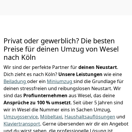
Privat oder gewerblich? Die besten
Preise für deinen Umzug von
Wesel
nach Köln
Wir sind der perfekte Partner für
deinen Neustart
.
Dich zieht es nach Köln?
Unsere Leistungen
wie eine
Beiladung
oder ein
Miniumzug
sind die Grundlage für
deinen stressfreien und reibungslosen Neustart.
Wir
sind das
Profiunternehmen
aus Wesel, das deine
Ansprüche zu 100
% u
msetzt
. Seit über 5 Jahren sind
wir in Wesel die Nummer eins in Sachen Umzug,
Umzugsservice
,
Möbeltaxi
,
Haushaltsauflösungen
und
Klaviertransport
.
Gerne übersenden wir dir ein Angebot
und du wirst sehen, die professionelle Lösung ist