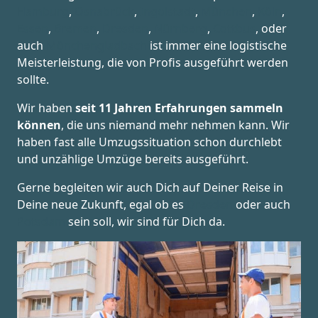
Hamburg
,
Osnabrück
,
Ingolstadt
,
München
,
Köln
,
Essen
,
Bremen
,
Dresden
,
Nürnberg
,
Cottbus
, oder
auch
Mönchen­gladbach
ist immer eine logistische
Meisterleistung, die von Profis ausgeführt werden
sollte.
Wir haben
seit
11 Jahren Erfahrungen sammeln
können
, die uns niemand mehr nehmen kann. Wir
haben fast alle Umzugssituation schon durchlebt
und unzählige Umzüge bereits ausgeführt.
Gerne begleiten wir auch Dich auf Deiner Reise in
Deine neue Zukunft, egal ob es
Dresden
oder auch
Potsdam
sein soll, wir sind für Dich da.